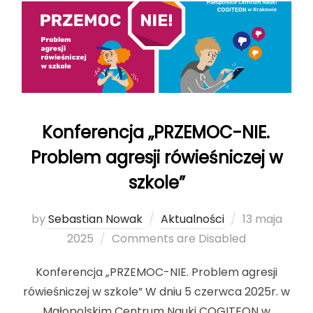
Konferencja „PRZEMOC-NIE.
Problem agresji rówieśniczej w
szkole”
by
Sebastian Nowak
Aktualności
Posted
13 maja
2025
Comments are Disabled
on
Konferencja „PRZEMOC-NIE. Problem agresji
rówieśniczej w szkole” W dniu 5 czerwca 2025r. w
Małopolskim Centrum Nauki COGITEON w