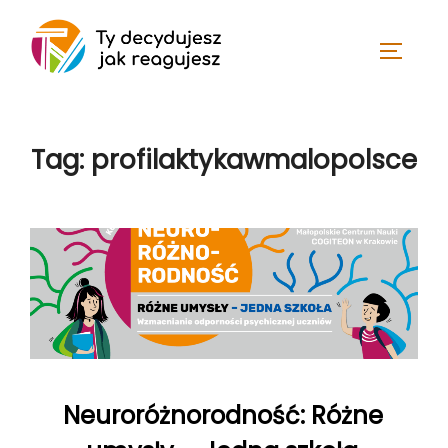
Skip
to
TOGGLE
content
Tag:
profilaktykawmalopolsce
Neuroróżnorodność: Różne