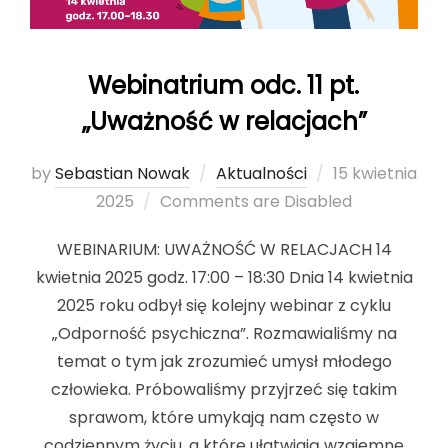
Webinatrium odc. 11 pt.
„Uważność w relacjach”
by
Sebastian Nowak
Aktualności
Posted
15 kwietnia
2025
Comments are Disabled
on
WEBINARIUM: UWAŻNOŚĆ W RELACJACH 14
kwietnia 2025 godz. 17:00 – 18:30 Dnia 14 kwietnia
2025 roku odbył się kolejny webinar z cyklu
„Odporność psychiczna”. Rozmawialiśmy na
temat o tym jak zrozumieć umysł młodego
człowieka. Próbowaliśmy przyjrzeć się takim
sprawom, które umykają nam często w
codziennym życiu, a które ułatwiają wzajemne