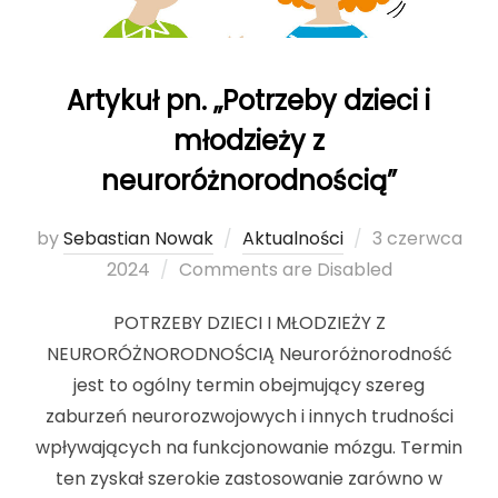
Artykuł pn. „Potrzeby dzieci i
młodzieży z
neuroróżnorodnością”
by
Sebastian Nowak
Aktualności
Posted
3 czerwca
2024
Comments are Disabled
on
POTRZEBY DZIECI I MŁODZIEŻY Z
NEURORÓŻNORODNOŚCIĄ Neuroróżnorodność
jest to ogólny termin obejmujący szereg
zaburzeń neurorozwojowych i innych trudności
wpływających na funkcjonowanie mózgu. Termin
ten zyskał szerokie zastosowanie zarówno w