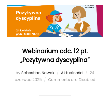
Webinarium odc. 12 pt.
„Pozytywna dyscyplina”
by
Sebastian Nowak
Aktualności
Posted
24
czerwca 2025
Comments are Disabled
on