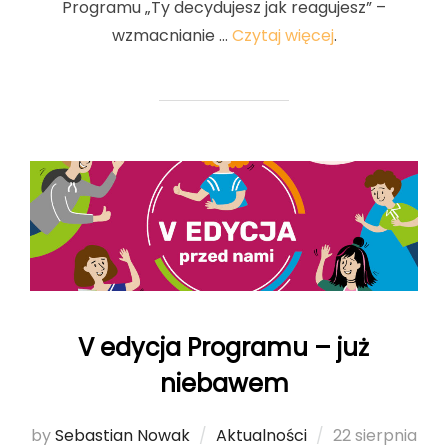
Programu „Ty decydujesz jak reagujesz” –
wzmacnianie …
Czytaj więcej
.
V edycja Programu – już
niebawem
by
Sebastian Nowak
Aktualności
Posted
22 sierpnia