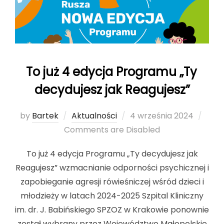
To już 4 edycja Programu „Ty
decydujesz jak Reagujesz”
by
Bartek
Aktualności
Posted
4 września 2024
Comments are Disabled
on
To już 4 edycja Programu „Ty decydujesz jak
Reagujesz” wzmacnianie odporności psychicznej i
zapobieganie agresji rówieśniczej wśród dzieci i
młodzieży w latach 2024-2025 Szpital Kliniczny
im. dr. J. Babińskiego SPZOZ w Krakowie ponownie
został wybrany przez Województwo Małopolskie