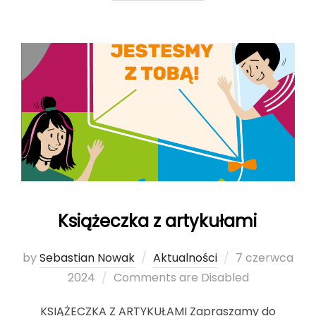
Książeczka z artykułami
by
Sebastian Nowak
Aktualności
Posted
7 czerwca
2024
Comments are Disabled
on
KSIĄŻECZKA Z ARTYKUŁAMI Zapraszamy do