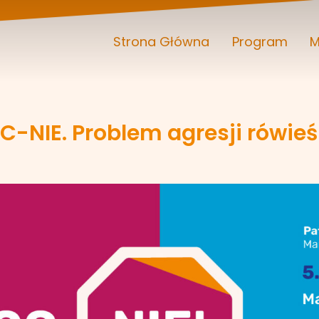
Strona Główna
Program
M
-NIE. Problem agresji rówieśn