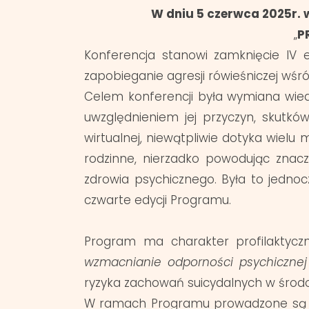
W dniu 5 czerwca 2025r. 
„
P
Konferencja stanowi zamknięcie IV 
zapobieganie agresji rówieśniczej wśr
Celem konferencji była wymiana wiedz
uwzględnieniem jej przyczyn, skutków 
wirtualnej, niewątpliwie dotyka wielu 
rodzinne, nierzadko powodując znac
zdrowia psychicznego. Była to jednoc
czwarte edycji Programu.
Program ma charakter profilaktycz
wzmacnianie odporności psychicznej i
ryzyka zachowań suicydalnych w środ
W ramach Programu prowadzone są szk