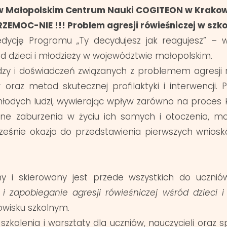
w
Małopolskim Centrum Nauki COGITEON w Krakowie
RZEMOC-NIE !!! Problem agresji rówieśniczej w szko
edycję Programu „Ty decydujesz jak reagujesz” – w
ód dzieci i młodzieży w województwie małopolskim.
y i doświadczeń związanych z problemem agresji rów
oraz metod skutecznej profilaktyki i interwencji. P
młodych ludzi, wywierając wpływ zarówno na proces ks
zne zaburzenia w życiu ich samych i otoczenia, mo
ześnie okazja do przedstawienia pierwszych wniosków
ny i skierowany jest przede wszystkich do uczni
 zapobieganie agresji rówieśniczej wśród dzieci i
owisku szkolnym.
olenia i warsztaty dla uczniów, nauczycieli oraz s