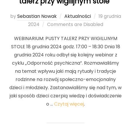
talerz przy wigilijnym stole”
by
Sebastian Nowak
Aktualności
Posted
19 grudnia
2024
Comments are Disabled
on
WEBINARIUM: PUSTY TALERZ PRZY WIGILIJNYM
STOLE 18 grudnia 2024 godz. 17:00 – 18:30 Dnia 18
grudnia 2024 roku odbył się kolejny webinar z
cyklu „Odporność psychiczna”. Rozmawialiśmy
na temat wpływu jaki mają rytuały i tradycje
rodzinne na rozwój społeczno-emocjonalny
dzieci i młodzieży. Zastanawialiśmy się nad tym, w
jaki sposób dzieci czerpią wiedzę i doświadczenie
o …
Czytaj więcej
.