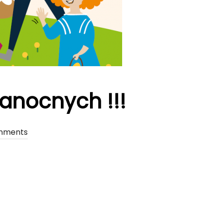
anocnych !!!
mments