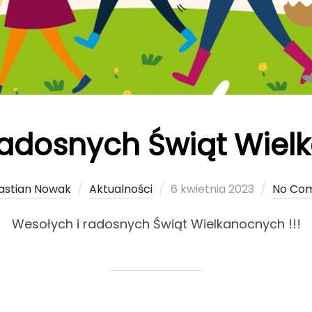
radosnych Świąt Wielk
astian Nowak
Aktualności
Posted
6 kwietnia 2023
No Co
on
Wesołych i radosnych Świąt Wielkanocnych !!!