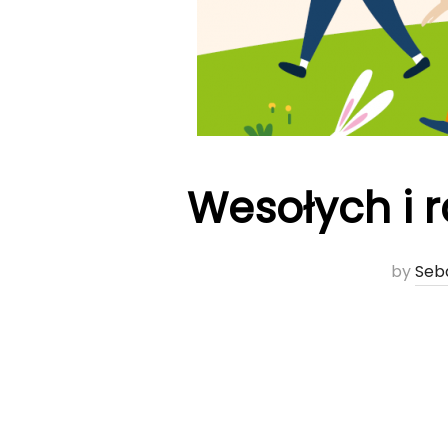
Wesołych i 
by
Seb