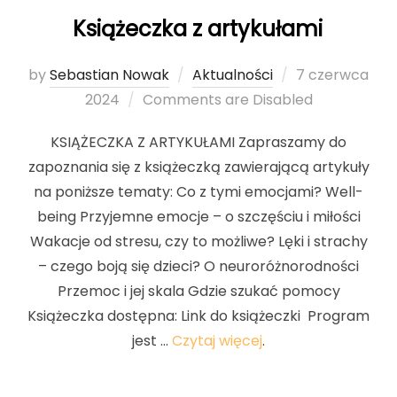
Książeczka z artykułami
by
Sebastian Nowak
Aktualności
Posted
7 czerwca
2024
Comments are Disabled
on
KSIĄŻECZKA Z ARTYKUŁAMI Zapraszamy do
zapoznania się z książeczką zawierającą artykuły
na poniższe tematy: Co z tymi emocjami? Well-
being Przyjemne emocje – o szczęściu i miłości
Wakacje od stresu, czy to możliwe? Lęki i strachy
– czego boją się dzieci? O neuroróżnorodności
Przemoc i jej skala Gdzie szukać pomocy
Książeczka dostępna: Link do książeczki Program
jest …
Czytaj więcej
.