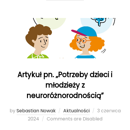
Artykuł pn. „Potrzeby dzieci i
młodzieży z
neuroróżnorodnością”
by
Sebastian Nowak
Aktualności
Posted
3 czerwca
2024
Comments are Disabled
on