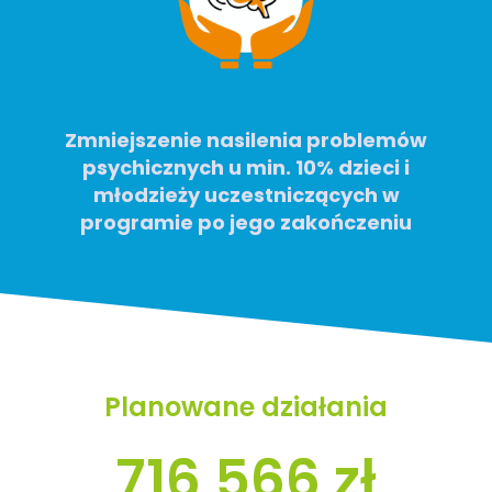
Zmniejszenie nasilenia problemów
psychicznych u min. 10% dzieci i
młodzieży uczestniczących w
programie po jego zakończeniu
Planowane działania
1 006 871
 zł