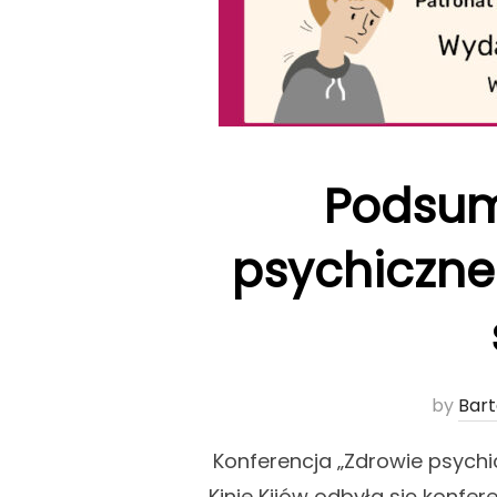
Podsum
psychiczne 
by
Bar
Konferencja „Zdrowie psychic
Kinie Kijów odbyła się konfer