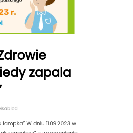
Zdrowie
kiedy zapala
”
isabled
a lampka” W dniu 11.09.2023 w
z jak reagujesz” – wzmacnianie