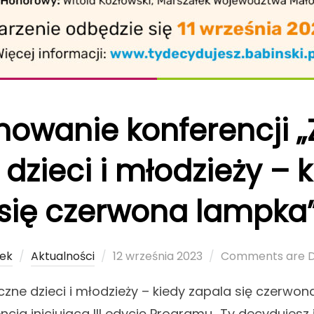
owanie konferencji „
dzieci i młodzieży – 
się czerwona lampka
tek
Aktualności
Posted
12 września 2023
Comments are D
on
zne dzieci i młodzieży – kiedy zapala się czerwon
encja inicjująca III edycję Programu „Ty decydujes