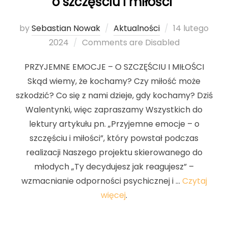
o szczęściu i miłości”
by
Sebastian Nowak
Aktualności
Posted
14 lutego
2024
Comments are Disabled
on
PRZYJEMNE EMOCJE – O SZCZĘŚCIU I MIŁOŚCI
Skąd wiemy, że kochamy? Czy miłość może
szkodzić? Co się z nami dzieje, gdy kochamy? Dziś
Walentynki, więc zapraszamy Wszystkich do
lektury artykułu pn. „Przyjemne emocje – o
szczęściu i miłości”, który powstał podczas
realizacji Naszego projektu skierowanego do
młodych „Ty decydujesz jak reagujesz” –
wzmacnianie odporności psychicznej i …
Czytaj
więcej
.