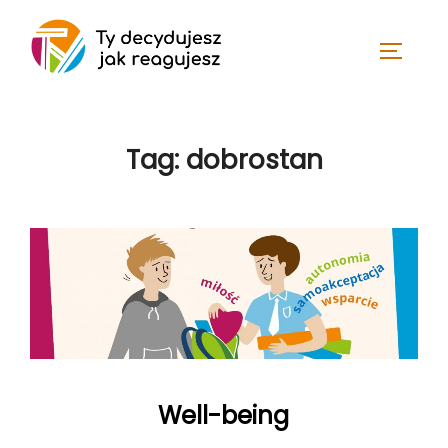
Skip
to
TOGGLE
content
Tag:
dobrostan
Well-being