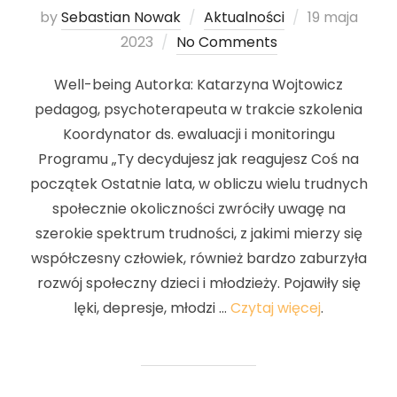
by
Sebastian Nowak
Aktualności
Posted
19 maja
2023
No Comments
on
Well-being Autorka: Katarzyna Wojtowicz
pedagog, psychoterapeuta w trakcie szkolenia
Koordynator ds. ewaluacji i monitoringu
Programu „Ty decydujesz jak reagujesz Coś na
początek Ostatnie lata, w obliczu wielu trudnych
społecznie okoliczności zwróciły uwagę na
szerokie spektrum trudności, z jakimi mierzy się
współczesny człowiek, również bardzo zaburzyła
rozwój społeczny dzieci i młodzieży. Pojawiły się
lęki, depresje, młodzi …
Czytaj więcej
.